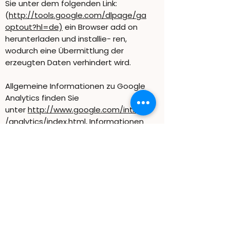
Sie unter dem folgenden Link:
(
http://tools.google.com/dlpage/ga
optout?hl=de)
ein Browser add on
herunterladen und installie- ren,
wodurch eine Übermittlung der
erzeugten Daten verhindert wird.
Allgemeine Informationen zu Google
Analytics finden Sie
unter
http://www.google.com/intl/de
/analytics/index.html,
Informationen
zum Datenschutz
unter:
http://www.google.com/intl/d
e/policies/privacy
5. jederzeitiges Widerrufsrecht
Eine gegebene Einwilligung in die
Erhebung, Verarbeitung und
Speicherung von Daten kann jeder-