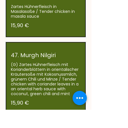
Zartes Hühnerfleisch in
Masalasoße / Tender chicken in
15,90 €
47. Murgh Nilgiri
(G) Zartes Hühnerfleisch mit
Korianderblättern in orientalischer
Kräutersoße mit Kokosnussmilch,
grünem Chili und Minze / Tender
chicken with coriander leaves in a
an oriental herb sauce with
coconut, green chili and mint
15,90 €