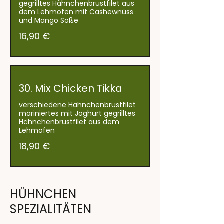
gegrilltes Hähnchenbrustfilet aus
dem Lehmofen mit Cashewnüss
und Mango Soße
16,90 €
30. Mix Chicken Tikka
verschiedene Hähnchenbrustfilet
mariniertes mit Joghurt gegrilltes
Hähnchenbrustfilet aus dem
Lehmofen
18,90 €
HÜHNCHEN
SPEZIALITÄTEN