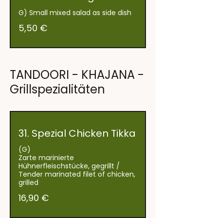
G) Small mixed salad as side dish
5,50 €
TANDOORI - KHAJANA -
Grillspezialitäten
31. Spezial Chicken Tikka
(G)
Zarte marinierte
Hühnerfleischstücke, gegrillt /
Tender marinated filet of chicken,
grilled
16,90 €